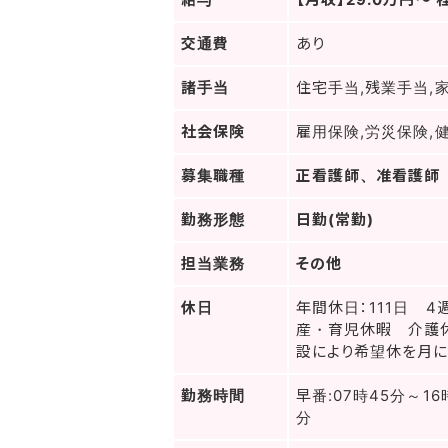
交通費
あり
諸手当
住宅手当,残業手当,
社会保険
雇用保険,労災保険,
募集職種
正看護師、准看護師
勤務形態
日勤(常勤)
担当業務
その他
休日
年間休日：111日 
産・育児休暇 介護休
設により希望休を月に
勤務時間
早番:07時45分～16
分