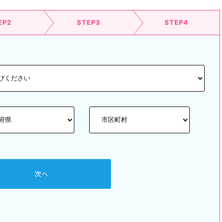
EP2
STEP3
STEP4
次へ