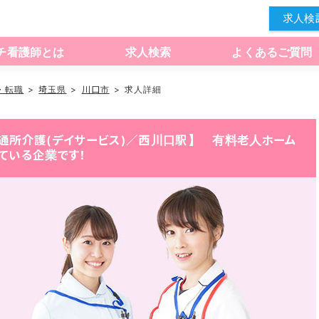
求人検
チ看護師とは
求人検索
よくあるご質問
・転職
埼玉県
川口市
求人詳細
通所介護(デイサービス)／西川口駅】 有料老人ホーム
ている企業です！