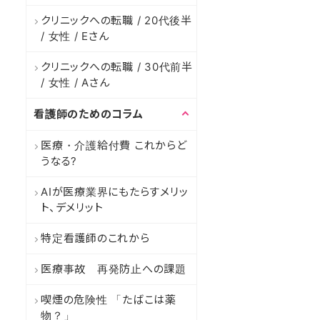
クリニックへの転職 / 20代後半
STEP1
STEP2
ST
/ 女性 / Eさん
クリニックへの転職 / 30代前半
/ 女性 / Aさん
看護師免許
正看護師
准看護師
看護師のためのコラム
保健師
取得見込み（看
医療・介護給付費 これからど
うなる?
職種
正社員
パート
AIが医療業界にもたらすメリッ
ト、デメリット
特定看護師のこれから
前画面に戻る
医療事故 再発防止への課題
喫煙の危険性 「たばこは薬
物？」