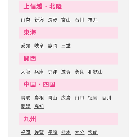
上信越・北陸
山梨
新潟
長野
富山
石川
福井
東海
愛知
岐阜
静岡
三重
関西
大阪
兵庫
京都
滋賀
奈良
和歌山
中国・四国
鳥取
島根
岡山
広島
山口
徳島
香川
愛媛
高知
九州
福岡
佐賀
長崎
熊本
大分
宮崎