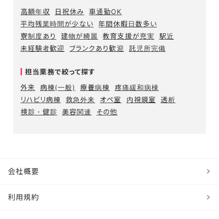
高額年収
日祝休み
車通勤OK
平均残業時間が少ない
年間休暇日数多い
寮制度あり
建物が綺麗
教育支援が充実
駅近
未経験者歓迎
ブランクあり歓迎
託児所完備
担当業務で絞って探す
外来
病棟(一般)
療養病棟
疼痛緩和病棟
リハビリ病棟
救急外来
オペ室
内視鏡室
透析
検診・健診
美容関連
その他
会社概要
利用規約