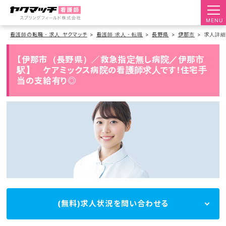
MENU
看護師の転職・求人 ヤクマッチ
看護師 求人・転職
長野県
伊那市
求人詳
【伊那市（長野県）／救急指定無し病院／伊那市
駅】 ケアミックス病院の看護師求人です！住宅手
当の支給有り◎
(無料)求人状況を問い合わせる