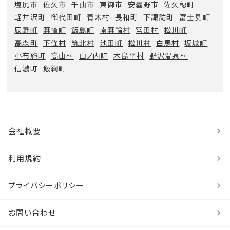
塩尻市
佐久市
千曲市
東御市
安曇野市
佐久穂町
軽井沢町
御代田町
青木村
長和町
下諏訪町
富士見町
辰野町
箕輪町
飯島町
南箕輪村
宮田村
松川町
高森町
下條村
筑北村
池田町
松川村
白馬村
坂城町
小布施町
高山村
山ノ内町
木島平村
野沢温泉村
信濃町
飯綱町
会社概要
利用規約
プライバシーポリシー
お問い合わせ