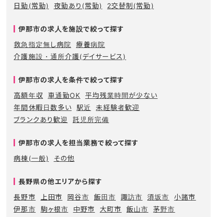
日勤(常勤)
夜勤あり(常勤)
2交替制(常勤)
伊那市の求人を施設で絞って探す
救急指定無し病院
療養病院
介護施設・通所介護(デイサービス)
伊那市の求人を条件で絞って探す
高額年収
車通勤OK
平均残業時間が少ない
年間休暇日数多い
駅近
未経験者歓迎
ブランクあり歓迎
託児所完備
伊那市の求人を担当業務で絞って探す
病棟(一般)
その他
長野県の他エリアから探す
長野市
上田市
岡谷市
飯田市
諏訪市
須坂市
小諸市
伊那市
駒ヶ根市
中野市
大町市
飯山市
茅野市