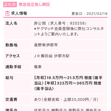
正社員
救急指定無し病院
求人情報
更新日：2021/02/16
法人名
非公開（求人番号：920258）
※ヤクマッチ会員登録後に弊社コンサルタ
ントよりご案内いたします。
勤務地
長野県伊那市
アクセス
ＪＲ飯田線 伊那市駅
通勤手段
電車
給与
【月収】19.5万円～21.5万円 程度（諸手
当込）【年収】323万円～365万円 程度
（諸手当込）
交通費
あり（全額支給・上限20,000円／月）
諸手当
住宅手当,精勤手当,夜勤手当,資格手当