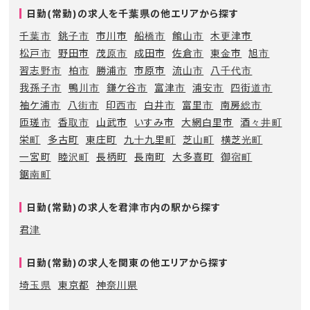
日勤(常勤)の求人を千葉県の他エリアから探す
千葉市
銚子市
市川市
船橋市
館山市
木更津市
松戸市
野田市
茂原市
成田市
佐倉市
東金市
旭市
習志野市
柏市
勝浦市
市原市
流山市
八千代市
我孫子市
鴨川市
鎌ケ谷市
富津市
浦安市
四街道市
袖ケ浦市
八街市
印西市
白井市
富里市
南房総市
匝瑳市
香取市
山武市
いすみ市
大網白里市
酒々井町
栄町
多古町
東庄町
九十九里町
芝山町
横芝光町
一宮町
睦沢町
長柄町
長南町
大多喜町
御宿町
鋸南町
日勤(常勤)の求人を君津市内の駅から探す
君津
日勤(常勤)の求人を関東の他エリアから探す
埼玉県
東京都
神奈川県