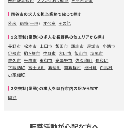
未経験者歓迎
ブランクあり歓迎
託児所完備
岡谷市の求人を担当業務で絞って探す
外来
病棟(一般)
オペ室
その他
2交替制(常勤)の求人を長野県の他エリアから探す
長野市
松本市
上田市
飯田市
諏訪市
須坂市
小諸市
伊那市
駒ヶ根市
中野市
大町市
飯山市
塩尻市
佐久市
千曲市
東御市
安曇野市
佐久穂町
長和町
下諏訪町
富士見町
箕輪町
南箕輪村
池田町
白馬村
小布施町
2交替制(常勤)の求人を岡谷市内の駅から探す
岡谷
転職活動が心配な方へ