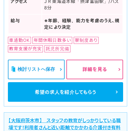
アクセス
ＪＲ東海道本線「摂津富田駅」/バス
8分
給与
※年齢、経験、能力を考慮のうえ、規
定により決定
車通勤OK
年間休暇日数多い
寮制度あり
教育支援が充実
託児所完備
検討リストへ保存
詳細を見る
希望の求人を
紹介してもらう
【大阪府茨木市】 スタッフの教育がしっかりしている職
場です！利用者さんと近い距離でかかわる介護付き有料