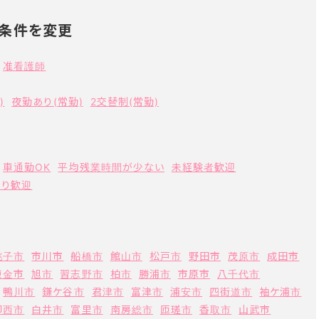
条件を変更
准看護師
)
夜勤あり(常勤)
2交替制(常勤)
車通勤OK
平均残業時間が少ない
未経験者歓迎
あり歓迎
銚子市
市川市
船橋市
館山市
松戸市
野田市
茂原市
成田市
東金市
旭市
習志野市
柏市
勝浦市
市原市
八千代市
鴨川市
鎌ケ谷市
君津市
富津市
浦安市
四街道市
袖ケ浦市
印西市
白井市
富里市
南房総市
匝瑳市
香取市
山武市