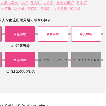
大網白里市
栄町
多古町
東庄町
九十九里町
芝山町
一宮町
睦沢町
長柄町
長南町
大多喜町
御宿町
の求人を南流山駅周辺の駅から探す
南流山駅
新松戸駅
新八柱駅
JR武蔵野線
南流山駅
流山セントラルパーク
流山おおたかの森駅
つくばエクスプレス
駅