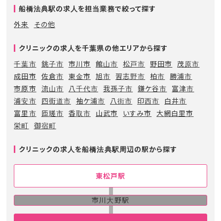
船橋法典駅の求人を担当業務で絞って探す
外来
その他
クリニックの求人を千葉県の他エリアから探す
千葉市
銚子市
市川市
館山市
松戸市
野田市
茂原市
成田市
佐倉市
東金市
旭市
習志野市
柏市
勝浦市
市原市
流山市
八千代市
我孫子市
鎌ケ谷市
富津市
浦安市
四街道市
袖ケ浦市
八街市
印西市
白井市
富里市
匝瑳市
香取市
山武市
いすみ市
大網白里市
栄町
御宿町
クリニックの求人を船橋法典駅周辺の駅から探す
東松戸駅
市川大野駅