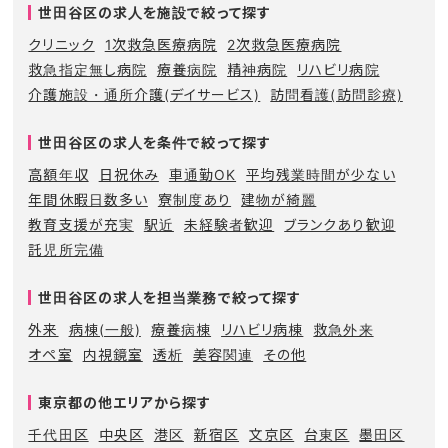
世田谷区の求人を施設で絞って探す
クリニック
1次救急医療病院
2次救急医療病院
救急指定無し病院
療養病院
精神病院
リハビリ病院
介護施設・通所介護(デイサービス)
訪問看護(訪問診療)
世田谷区の求人を条件で絞って探す
高額年収
日祝休み
車通勤OK
平均残業時間が少ない
年間休暇日数多い
寮制度あり
建物が綺麗
教育支援が充実
駅近
未経験者歓迎
ブランクあり歓迎
託児所完備
世田谷区の求人を担当業務で絞って探す
外来
病棟(一般)
療養病棟
リハビリ病棟
救急外来
オペ室
内視鏡室
透析
美容関連
その他
東京都の他エリアから探す
千代田区
中央区
港区
新宿区
文京区
台東区
墨田区