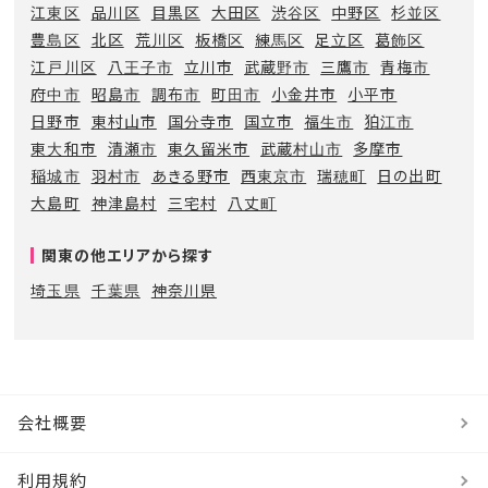
江東区
品川区
目黒区
大田区
渋谷区
中野区
杉並区
豊島区
北区
荒川区
板橋区
練馬区
足立区
葛飾区
江戸川区
八王子市
立川市
武蔵野市
三鷹市
青梅市
府中市
昭島市
調布市
町田市
小金井市
小平市
日野市
東村山市
国分寺市
国立市
福生市
狛江市
東大和市
清瀬市
東久留米市
武蔵村山市
多摩市
稲城市
羽村市
あきる野市
西東京市
瑞穂町
日の出町
大島町
神津島村
三宅村
八丈町
関東の他エリアから探す
埼玉県
千葉県
神奈川県
会社概要
利用規約