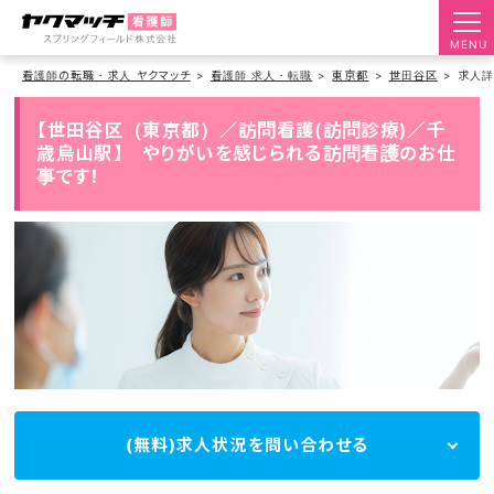
MENU
看護師の転職・求人 ヤクマッチ
看護師 求人・転職
東京都
世田谷区
求人
【世田谷区（東京都）／訪問看護(訪問診療)／千
歳烏山駅】 やりがいを感じられる訪問看護のお仕
事です！
(無料)求人状況を問い合わせる