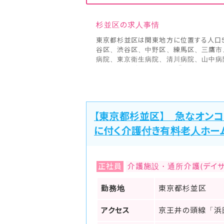
杉並区の求人事情
東京都杉並区は関東地方に位置する人口5
谷区、渋谷区、中野区、練馬区、三鷹市
病院、東京衛生病院、清川病院、山中病
日本医師会が公開している『地域医療情報
区が有している一般診療所（クリニック）
院は4軒、一般診療所病床数は71床、病院病
点）
もともと杉並区は江戸時代から明治・大正
【東京都杉並区】 急なオン
京市に編入されたことから今では23区と
に達する勢いです。杉並区には200と近
に付く介護付き有料老人ホー
杉並区で利用できる鉄道は中央線、井の
多く区内に走っていることから車での移動
道、甲州街道、青梅街道、五日市街道、早
などです。
正社員
介護施設・通所介護(デイサ
ヤクマッチ看護師では、職場環境などリア
勤務地
東京都杉並区
アクセス
京王井の頭線「浜