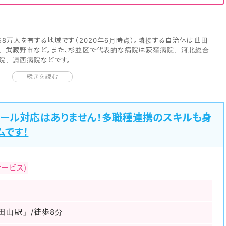
8万人を有する地域です（2020年6月時点）。隣接する自治体は世田
、武蔵野市など。また、杉並区で代表的な病院は荻窪病院、河北総合
院、請西病院などです。
システムJMAP』から医療施設に関する情報を見ていきましょう。杉並
続きを読む
は501軒、病院は21軒、在宅療養支援診療所は74軒、在宅療養支援病
床数2,760床、介護施設数714軒となっております。（2018年時
時代も多摩地区に属していました。しかし1929年の世界恐慌後に東
コール対応はありません！多職種連携のスキルも身
して分類されています。現在でも人口が増えつつあり、近い将来60万人
い農家があり野菜や花、植木、果物の生産が非常に盛んです。
ムです！
頭線、京王線、西武新宿線、丸ノ内線などです。また、主要な道路が数
は非常に便利と言えるでしょう。有名な道路で言うと東京外環自動車
稲田通り、新青梅街道、環八通り、環七通り、井の頭通り、大久保通り
ービス)
ルな情報もお伝え出来ますので、お気軽にご相談ください！
田山駅」/徒歩8分