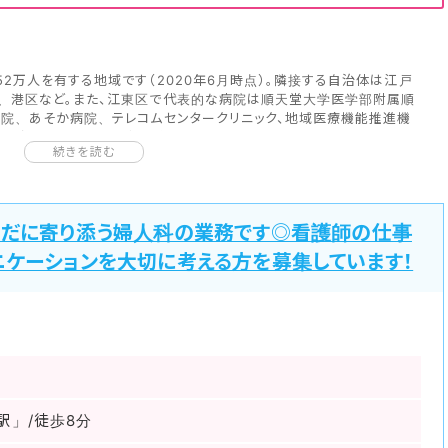
2万人を有する地域です（2020年6月時点）。隣接する自治体は江戸
、港区など。また、江東区で代表的な病院は順天堂大学医学部附属順
院、あそか病院、テレコムセンタークリニック、地域医療機能推進機
、がん研究会有明病院などです。
続きを読む
システムJMAP』から医療施設に関する情報を見ていきましょう。江東
は383軒、病院は18軒、在宅療養支援診療所は49軒、在宅療養支援
院病床数3,297床、介護施設数456軒となっております。（2018年
らだに寄り添う婦人科の業務です◎看護師の仕事
あり隅田川と荒川に挟まれた位置に存在しています。数多くの神社仏
有名な寺院が多数あります。江東区の中でも臨海副都心や南砂ちくわ大
ニケーションを大切に考える方を募集しています！
設が相次いでおり、今もなお発展が継続。また、人口が増加している
こにも近年マンション建設が相次いでいる関係でファミリー層が転居
す。富岡八幡宮で毎年8月15日頃に行われるこのお祭りには多くの観
東京ビッグサイトに行われるコミックマーケットも非常に多くの人が足を
町駅であり、区内で利用できる鉄道は総武線、京葉線、亀戸線、東西
都営大江戸線、東京臨海新交通臨海線、りんかい線などです。
駅」/徒歩8分
ルな情報もお伝え出来ますので、お気軽にご相談ください！