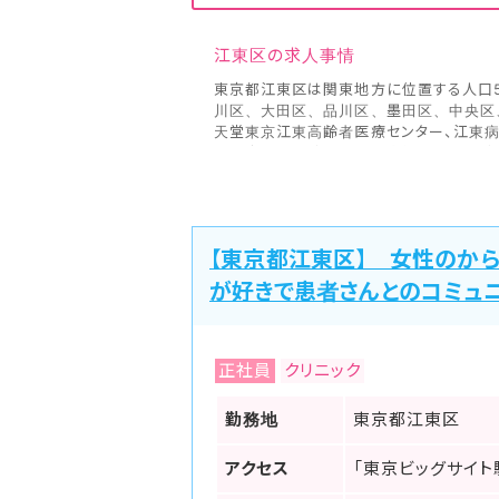
江東区の求人事情
東京都江東区は関東地方に位置する人口5
川区、大田区、品川区、墨田区、中央区
天堂東京江東高齢者医療センター、江東病
構東京城東病院、昭和大学江東豊洲病院
日本医師会が公開している『地域医療情報
区が有している一般診療所（クリニック）
病院は6軒、一般診療所病床数は125床、病
時点）
【東京都江東区】 女性のか
東京都江東区は東京湾に面している地域で
閣が建設されている地区としても知られ、
が好きで患者さんとのコミュ
規模マンションや医療施設・福祉施設の建
傾向にある豊洲地区や夢の島地区でも、こ
することが多くなってきています。
江東区で有名なお祭りといえば深川祭りで
正社員
クリニック
光客が訪れます。また、毎年秋と冬の2階
訪れるイベントとして知られています。
勤務地
東京都江東区
江東区内にある区役所の最寄り駅は東陽
線、有楽町線、半蔵門線、都営新宿線、
アクセス
「東京ビッグサイト
ヤクマッチ看護師では、職場環境などリア