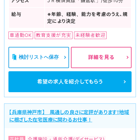
アクセス
ＪＲ横須賀線「鎌倉駅」/徒歩10分
給与
※年齢、経験、能力を考慮のうえ、規
定により決定
車通勤OK
教育支援が充実
未経験者歓迎
検討リストへ保存
詳細を見る
希望の求人を
紹介してもらう
【兵庫県神戸市】 風通しの良さに定評があります！地域
に根ざした在宅医療に関わるお仕事！
正社員
介護施設・通所介護(デイサービス)