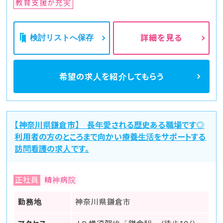
教育支援が充実
す。
また、病院によっては夜勤専従の看護師を配置するところもあ
ります。夜勤専従の看護師とはその名の通り夜勤のシフトを専
門で行う看護師のことです。体力的にはハードな面もあります
検討リストへ保存
詳細を見る
が、日勤の看護師と比較して少ない勤務日数で高い給与が得ら
れることがメリットです。
また、日中の時間帯を自由に使えることも夜勤専従の看護師な
らではの利点かもしれません。
希望の求人を
紹介してもらう
【神奈川県鎌倉市】 長年愛される歴史ある職場です◎
利用者の方のところまで向かい療養生活をサポートする
訪問看護の求人です。
正社員
精神病院
勤務地
神奈川県鎌倉市