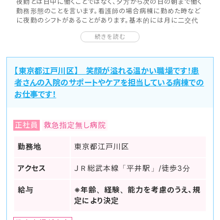
夜勤とは日中に働くことではなく、夕方から次の日の朝まで働く
勤務形態のことを言います。看護師の場合病棟に勤めた時など
に夜勤のシフトがあることがあります。基本的には月に二交代
制もしくは三交代制で数回の頻度で夜勤を行うことが多いです。
続きを読む
二交代制とは1日の勤務時間を日勤と夜勤の二つに分けて、日
によってそれぞれの時間帯を勤務するシフトのことです。三交代
制とは日勤、準夜勤、深夜勤の三つに分けて勤務するシフト
のことを言います。
【東京都江戸川区】 笑顔が溢れる温かい職場です！患
ここでは看護師が夜勤を行った場合のタイムスケジュールの一
者さんの入院のサポートやケアを担当している病棟での
例を紹介していきましょう。
お仕事です！
夕方に出勤し、まず日勤看護師との引き継ぎを行います。日中に
患者さんの容体が悪化していないか、薬などの変更はないかな
ど患者さんの機嫌に係る情報を共有していきます。
その後受け持ち患者さんへの巡回です。点滴の交換や体調の変
正社員
救急指定無し病院
化などを確認していきます。それが終わると配膳や配薬なども
行なってきます。担当する患者さんによっては食事が自分では摂
勤務地
東京都江戸川区
取できない方もいるため食事介助が必要なケースがあります。
それが終わると検温、血圧測定、おむつ交換、体位交換など
アクセス
ＪＲ総武本線「平井駅」/徒歩3分
を行い就寝の準備に入ることが多いです。そして夜勤を行う看
護師自身も休憩や仮眠をとりながら、巡回やおむつ交換、体位
交換など夜間中もケアが必要な患者に対し必要なサポートを
給与
※年齢、経験、能力を考慮のうえ、規
行っていきます。
定により決定
そして朝になると日勤を担当する看護師が出勤してくるので、
夜勤中の担当患者さんの体調や情報を引き継ぎ、勤務終了で