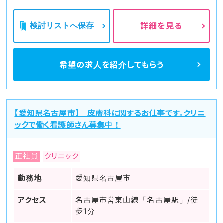
また働き方の特徴としては基本的に夜勤がないことが特徴で
す。夜勤がないということは病棟看護師に比べて給与は低くな
りがちですが、スケジュールが立てやすく子育てとの両立も安い
検討リストへ保存
詳細を見る
という大きなメリットも存在します。
ヤクマッチ看護師では、様々な条件で求人を探すことができま
す！医療系国家資格を持ったスタッフも在籍しているため、あな
たにぴったりな職場をご提案します。
希望の求人を
紹介してもらう
【愛知県名古屋市】 皮膚科に関するお仕事です。クリニ
ックで働く看護師さん募集中！
正社員
クリニック
勤務地
愛知県名古屋市
アクセス
名古屋市営東山線「名古屋駅」/徒
歩1分