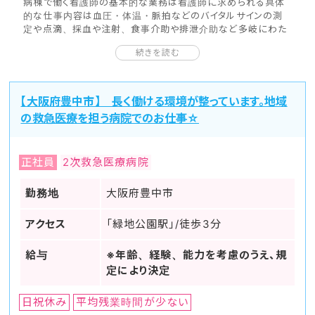
病棟で働く看護師の基本的な業務は看護師に求められる具体
的な仕事内容は血圧・体温・脈拍などのバイタルサインの測
定や点滴、採血や注射、食事介助や排泄介助など多岐にわた
ります。
続きを読む
しかし、外来で働く看護師は病棟の働き方とは異なり、上記に挙
げた業務以外にも数多くのことこなさなければなりません。
外来で行う看護師の業務は基本的には医師の指示のもと血圧
などのバイタルサインの測定や採血、注射などがメイン。それ
【大阪府豊中市】 長く働ける環境が整っています。地域
以外にも医師の治療方針の説明や服薬、生活についての指導
の救急医療を担う病院でのお仕事☆
なども大切な業務です。大きな病院になってくると外来に訪れ
る患者数は非常に多くなってくることから、医師の診療をスムー
ズに進めるために迅速かつ臨機応変な対応が求められます。
正社員
2次救急医療病院
多くの患者が訪れる外来診療はテキパキと多くの仕事を同時並
行してこなせる看護師が向いています。病棟のように一人一人
の担当患者と向き合い、ケアをしていくのと比較して素早いアセ
勤務地
大阪府豊中市
スメントやアプローチが必要になってくるのです。
外来には様々な重症度の患者が訪れるため、今すぐ処置するべ
アクセス
「緑地公園駅」/徒歩3分
き人とそうでない人見分け、適切な医療処置を請求する必要が
あります。
給与
※年齢、経験、能力を考慮のうえ、規
実際に外来と一口に言っても様々な診療科が設けられており、
そこで求められる仕事内容や知識は全く異なります。新たに外
定により決定
来看護師として勤務することを希望する場合、その診療科につ
いてもどのような知識が求められるかを考慮すると良いでしょ
日祝休み
平均残業時間が少ない
う。