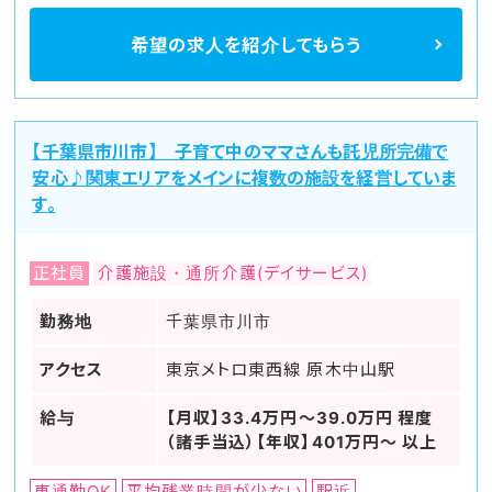
希望の求人を
紹介してもらう
【千葉県市川市】 子育て中のママさんも託児所完備で
安心♪関東エリアをメインに複数の施設を経営していま
す。
正社員
介護施設・通所介護(デイサービス)
勤務地
千葉県市川市
アクセス
東京メトロ東西線 原木中山駅
給与
【月収】33.4万円～39.0万円 程度
（諸手当込）【年収】401万円～ 以上
車通勤OK
平均残業時間が少ない
駅近