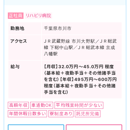
正社員
リハビリ病院
勤務地
千葉県市川市
アクセス
ＪＲ武蔵野線 市川大野駅／ＪＲ総武
線 下総中山駅／ＪＲ総武本線 京成
八幡駅
給与
【月収】32.0万円～45.0万円 程度
（基本給＋夜勤手当＋その他諸手当
を含む）【年収】495万円～600万円
程度（基本給＋夜勤手当＋その他諸
手当を含む）
高額年収
車通勤OK
平均残業時間が少ない
年間休暇日数多い
寮制度あり
託児所完備