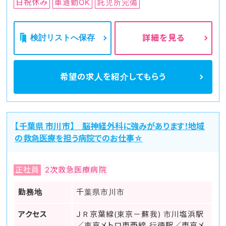
日祝休み
車通勤OK
託児所完備
検討リストへ保存
詳細を見る
希望の求人を
紹介してもらう
【千葉県 市川市】 脳神経外科に強みがあります！地域
の救急医療を担う病院でのお仕事☆
正社員
2次救急医療病院
勤務地
千葉県市川市
アクセス
ＪＲ京葉線(東京－蘇我) 市川塩浜駅
／東京メトロ東西線 行徳駅／東京メ