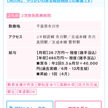
【市川市】 やりがいのある総合病院での募集です！
正社員
2次救急医療病院
勤務地
千葉県市川市
アクセス
ＪＲ総武線 市川駅／京成本線 市川
真間駅／京成本線 菅野駅
給与
【月収】29.7万円～ 程度（諸手当込）
【年収】480万円～ 程度（諸手当込）
■賞与：年2回5.3ヵ月分＋40,000
円(過去実績／6月・12月支給）
■昇給：1回（4月）
教育支援が充実
寮制度あり
高額年収
託児所完備
駅近
車通勤OK