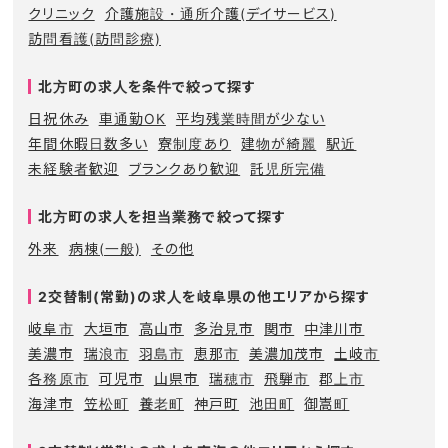
クリニック
介護施設・通所介護(デイサービス)
訪問看護(訪問診療)
北方町の求人を条件で絞って探す
日祝休み
車通勤OK
平均残業時間が少ない
年間休暇日数多い
寮制度あり
建物が綺麗
駅近
未経験者歓迎
ブランクあり歓迎
託児所完備
北方町の求人を担当業務で絞って探す
外来
病棟(一般)
その他
2交替制(常勤)の求人を岐阜県の他エリアから探す
岐阜市
大垣市
高山市
多治見市
関市
中津川市
美濃市
瑞浪市
羽島市
恵那市
美濃加茂市
土岐市
各務原市
可児市
山県市
瑞穂市
飛騨市
郡上市
海津市
笠松町
養老町
神戸町
池田町
御嵩町