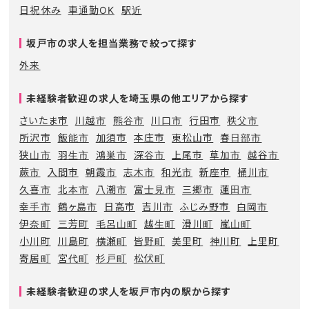
日祝休み
車通勤OK
駅近
坂戸市の求人を担当業務で絞って探す
外来
未経験者歓迎の求人を埼玉県の他エリアから探す
さいたま市
川越市
熊谷市
川口市
行田市
秩父市
所沢市
飯能市
加須市
本庄市
東松山市
春日部市
狭山市
羽生市
鴻巣市
深谷市
上尾市
草加市
越谷市
蕨市
入間市
朝霞市
志木市
和光市
新座市
桶川市
久喜市
北本市
八潮市
富士見市
三郷市
蓮田市
幸手市
鶴ヶ島市
日高市
吉川市
ふじみ野市
白岡市
伊奈町
三芳町
毛呂山町
越生町
滑川町
嵐山町
小川町
川島町
横瀬町
皆野町
美里町
神川町
上里町
寄居町
宮代町
杉戸町
松伏町
未経験者歓迎の求人を坂戸市内の駅から探す