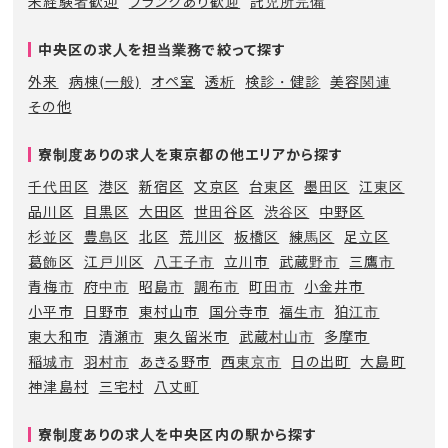
未経験者歓迎
ブランクあり歓迎
託児所完備
中央区の求人を担当業務で絞って探す
外来
病棟(一般)
オペ室
透析
検診・健診
美容関連
その他
寮制度ありの求人を東京都の他エリアから探す
千代田区
港区
新宿区
文京区
台東区
墨田区
江東区
品川区
目黒区
大田区
世田谷区
渋谷区
中野区
杉並区
豊島区
北区
荒川区
板橋区
練馬区
足立区
葛飾区
江戸川区
八王子市
立川市
武蔵野市
三鷹市
青梅市
府中市
昭島市
調布市
町田市
小金井市
小平市
日野市
東村山市
国分寺市
福生市
狛江市
東大和市
清瀬市
東久留米市
武蔵村山市
多摩市
稲城市
羽村市
あきる野市
西東京市
日の出町
大島町
神津島村
三宅村
八丈町
寮制度ありの求人を中央区内の駅から探す