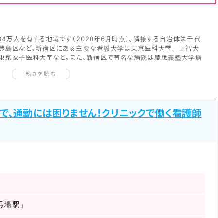
4万人を有する地域です（2020年6月時点）。隣接する自治体は千代
豊島区など。新宿区にある主要な看護大学は東京医科大学、上智大
東京女子医科大学など。また、新宿区で有名な病院は慶應義塾大学病
区JCHO新宿区東京山手メディカルセンター、東京医科大学病院、東
続きを読む
社大久保病院などです。
システムJMAP』から医療施設に関する情報を見ていきましょう。新宿
は527軒、病院は14軒、在宅療養支援診療所は49軒、在宅療養支援
院病床数5,848床、介護施設数399軒となっております。（2018年
で、通勤には困りません！クリニックで働く看護師
に位置しています。新宿区は都心5区と言われることがあり、東京都の代
道の通り道として栄えており、日本有数の繁華街が形成されていました。
特に昼間の時間帯は人口が激しく増加します。
の病院は東京都の災害拠点病院に指定されています。新宿区また、東京
も有名。新宿区の人口の約1割が外国人とされています。大久保駅、
形成され、数多くのお店が出店されています。
ルな情報もお伝え出来ますので、お気軽にご相談ください！
馬場駅」