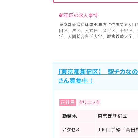
新宿区の求人事情
東京都新宿区は関東地方に位置する人口3
田区、港区、文京区、渋谷区、中野区、
学、人間総合科学大学、慶應義塾大学、
院、国立東京医療研究センター病院、新宿
京女子医科大学病院、東京都保健医療公
日本医師会が公開している『地域医療情報
区が有している一般診療所（クリニック）
病院は1軒、一般診療所病床数は174床、病
【東京都新宿区】 駅チカなの
時点）
東京都新宿区は23区の中央よりやや西側
さん募集中！
表的な区です。古くからこの地域は甲州街
現在でも多くの人たちが仕事にきており、
冒頭部分で病院を紹介しましたが、これら
都の中でも外国人居住者が多い地域として
正社員
クリニック
新大久保駅周辺には外国人コミュニティが
ヤクマッチ看護師では、職場環境などリア
勤務地
東京都新宿区
アクセス
ＪＲ山手線「高田