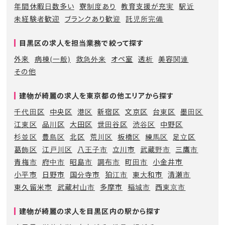
年間休暇日数多い
寮制度あり
教育支援が充実
駅近
未経験者歓迎
ブランクあり歓迎
託児所完備
目黒区の求人を担当業務で絞って探す
外来
病棟(一般)
救急外来
オペ室
透析
美容関連
その他
建物が綺麗の求人を東京都の他エリアから探す
千代田区
中央区
港区
新宿区
文京区
台東区
墨田区
江東区
品川区
大田区
世田谷区
渋谷区
中野区
杉並区
豊島区
北区
荒川区
板橋区
練馬区
足立区
葛飾区
江戸川区
八王子市
立川市
武蔵野市
三鷹市
青梅市
府中市
昭島市
調布市
町田市
小金井市
小平市
日野市
国分寺市
狛江市
東大和市
清瀬市
東久留米市
武蔵村山市
多摩市
稲城市
西東京市
建物が綺麗の求人を目黒区内の駅から探す