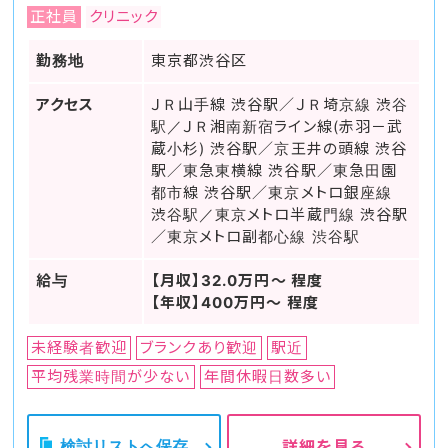
正社員
クリニック
勤務地
東京都渋谷区
アクセス
ＪＲ山手線 渋谷駅／ＪＲ埼京線 渋谷
駅／ＪＲ湘南新宿ライン線(赤羽－武
蔵小杉) 渋谷駅／京王井の頭線 渋谷
駅／東急東横線 渋谷駅／東急田園
都市線 渋谷駅／東京メトロ銀座線
渋谷駅／東京メトロ半蔵門線 渋谷駅
／東京メトロ副都心線 渋谷駅
給与
【月収】32.0万円～ 程度
【年収】400万円～ 程度
未経験者歓迎
ブランクあり歓迎
駅近
平均残業時間が少ない
年間休暇日数多い
検討リストへ保存
詳細を見る