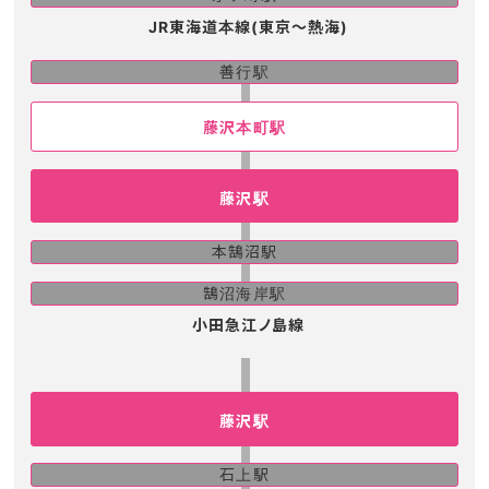
JR東海道本線(東京～熱海)
善行駅
藤沢本町駅
藤沢駅
本鵠沼駅
鵠沼海岸駅
小田急江ノ島線
藤沢駅
石上駅