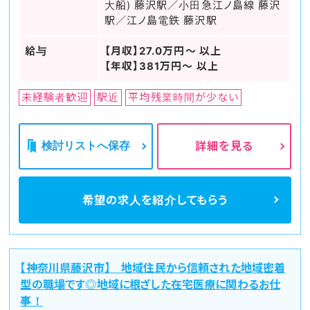
大船) 藤沢駅／小田急江ノ島線 藤沢
駅／江ノ島電鉄 藤沢駅
給与
【月収】27.0万円～ 以上
【年収】381万円～ 以上
未経験者歓迎
駅近
平均残業時間が少ない
検討リストへ保存
詳細を見る
希望の求人を
紹介してもらう
【神奈川県藤沢市】 地域住民から信頼された地域密着
型の職場です◎地域に根ざした在宅医療に関わるお仕
事！