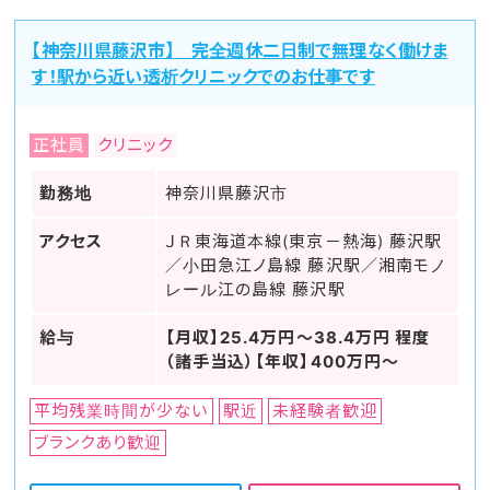
【神奈川県藤沢市】 完全週休二日制で無理なく働けま
す！駅から近い透析クリニックでのお仕事です
正社員
クリニック
勤務地
神奈川県藤沢市
アクセス
ＪＲ東海道本線(東京－熱海) 藤沢駅
／小田急江ノ島線 藤沢駅／湘南モノ
レール江の島線 藤沢駅
給与
【月収】25.4万円～38.4万円 程度
（諸手当込）【年収】400万円～
平均残業時間が少ない
駅近
未経験者歓迎
ブランクあり歓迎