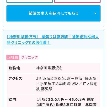
希望の求人を
紹介してもらう
【神奈川県藤沢市】 最寄りは藤沢駅！通勤便利な婦人
科クリニックでのお仕事！
正社員
クリニック
勤務地
神奈川県藤沢市
アクセス
ＪＲ東海道本線(東京－熱海) 藤沢駅
／小田急江ノ島線 藤沢駅／江ノ島電
鉄 藤沢駅
給与
【月収】30.0万円～45.0万円 程度
（諸手当込）勤続3年目以降 年間賞