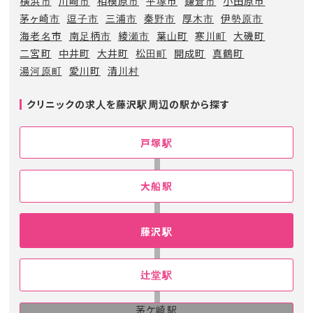
横浜市
川崎市
相模原市
平塚市
鎌倉市
小田原市
茅ヶ崎市
逗子市
三浦市
秦野市
厚木市
伊勢原市
海老名市
南足柄市
綾瀬市
葉山町
寒川町
大磯町
二宮町
中井町
大井町
松田町
開成町
真鶴町
湯河原町
愛川町
清川村
クリニックの求人を藤沢駅周辺の駅から探す
戸塚駅
大船駅
藤沢駅
辻堂駅
茅ケ崎駅