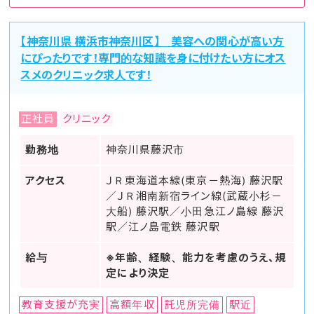
【神奈川県 横浜市神奈川区】 美容への関心が高い方
にぴったりです！専門的な知識を身に付けたい方にオス
スメのクリニック求人です！
正社員
クリニック
勤務地
神奈川県藤沢市
アクセス
ＪＲ東海道本線(東京－熱海) 藤沢駅
／ＪＲ湘南新宿ライン線(武蔵小杉－
大船) 藤沢駅／小田急江ノ島線 藤沢
駅／江ノ島電鉄 藤沢駅
給与
※年齢、経験、能力を考慮のうえ、規
定により決定
教育支援が充実
高額年収
託児所完備
駅近