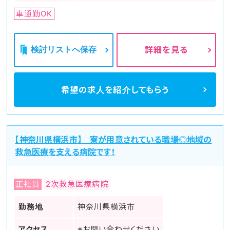
新横浜駅、鶴見駅、東神奈川駅、戸塚駅、桜木町駅、中山
車通勤OK
駅、青葉台駅などがあります。また、鉄道は東海道本線、横須
賀線、京浜東北線、根岸線、横浜線、南北線、鶴見線、東横
線、目黒線、田園都市線、みなとみらい線。横浜市営地下鉄
ブルーラインなどが利用可能となっています。
検討リストへ保存
詳細を見る
ヤクマッチ看護師では、ご希望に最も近い職場を提案致します
ので、お気軽にご相談ください！
希望の求人を
紹介してもらう
【神奈川県横浜市】 寮が用意されている職場◎地域の
救急医療を支える病院です！
正社員
2次救急医療病院
勤務地
神奈川県横浜市
アクセス
※お問い合わせください