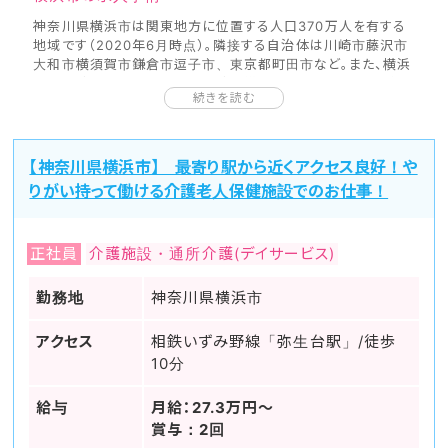
神奈川県横浜市は関東地方に位置する人口370万人を有する
地域です（2020年6月時点）。隣接する自治体は川崎市藤沢市
大和市横須賀市鎌倉市逗子市、東京都町田市など。また、横浜
労災病院、済生会神奈川県病院、横浜市立大市民総合医療セ
続きを読む
ンター、横浜市立大病院などです。
日本医師会が公開している『地域医療情報システムJMAP』か
ら医療施設に関する情報を見ていきましょう。横浜市が有してい
る一般診療所（クリニック）は2,838軒、病院は134軒、在宅
【神奈川県横浜市】 最寄り駅から近くアクセス良好！や
療養支援診療所353軒、在宅療養支援病院は32軒、一般診
りがい持って働ける介護老人保健施設でのお仕事！
療所病床数は923床、病院病床数27,804床、介護施設数
5,249軒となっております。（2018年時点＊横浜医療圏のデー
タ）
正社員
介護施設・通所介護(デイサービス)
横浜市は日本に存在する市町村では最も人口が多く、東京都の
ベッドタウンの機能を有しています。様々な観光スポットがあり
代表的な場所は横浜中華街や横浜ランドマークタワー、赤レン
勤務地
神奈川県横浜市
ガ倉庫などです。幕末に開港された横浜港は、当時から積極的
に外国資本が進出してきました。そのため異国との文化交流が
アクセス
相鉄いずみ野線「弥生台駅」/徒歩
とても盛んであり、日本国内でも異国情緒あふれるおしゃれな
10分
街になっています。また、大企業の本社が多数存在する地域でも
あります。東京都に隣接する地区でありながら、不動産価格も
比較的安いことから居住区としては常にランキング上位に位置
給与
月給：27.3万円～
しています。
賞与：2回
横浜市の中心的な駅は横浜駅であり、それ以外にも市内には