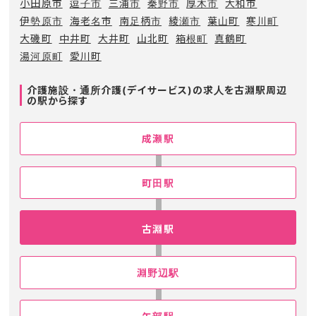
小田原市
逗子市
三浦市
秦野市
厚木市
大和市
伊勢原市
海老名市
南足柄市
綾瀬市
葉山町
寒川町
大磯町
中井町
大井町
山北町
箱根町
真鶴町
湯河原町
愛川町
介護施設・通所介護(デイサービス)の求人を古淵駅周辺
の駅から探す
成瀬駅
町田駅
古淵駅
淵野辺駅