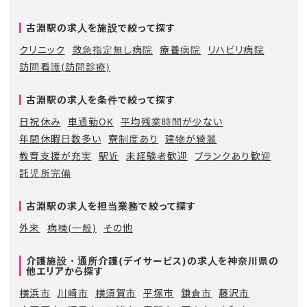
古淵駅の求人を施設で絞って探す
クリニック
救急指定無し病院
療養病院
リハビリ病院
訪問看護(訪問診療)
古淵駅の求人を条件で絞って探す
日祝休み
車通勤OK
平均残業時間が少ない
年間休暇日数多い
寮制度あり
建物が綺麗
教育支援が充実
駅近
未経験者歓迎
ブランクあり歓迎
託児所完備
古淵駅の求人を担当業務で絞って探す
外来
病棟(一般)
その他
介護施設・通所介護(デイサービス)の求人を神奈川県の
他エリアから探す
横浜市
川崎市
横須賀市
平塚市
鎌倉市
藤沢市