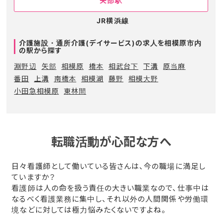
矢部駅
JR横浜線
介護施設・通所介護(デイサービス)の求人を相模原市内
の駅から探す
淵野辺
矢部
相模原
橋本
相武台下
下溝
原当麻
番田
上溝
南橋本
相模湖
藤野
相模大野
小田急相模原
東林間
転職活動が心配な方へ
日々看護師として働いている皆さんは、今の職場に満足し
ていますか？
看護師は人の命を扱う責任の大きい職業なので、仕事中は
なるべく看護業務に集中し、それ以外の人間関係や労働環
境などに対しては極力悩みたくないですよね。