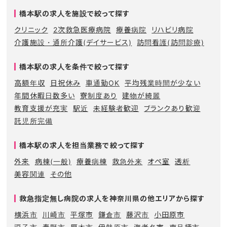
橋本駅の求人を施設で絞って探す
クリニック
2次救急医療病院
療養病院
リハビリ病院
介護施設・通所介護(デイサービス)
訪問看護(訪問診療)
橋本駅の求人を条件で絞って探す
高額年収
日祝休み
車通勤OK
平均残業時間が少ない
年間休暇日数多い
寮制度あり
建物が綺麗
教育支援が充実
駅近
未経験者歓迎
ブランクあり歓迎
託児所完備
橋本駅の求人を担当業務で絞って探す
外来
病棟(一般)
療養病棟
救急外来
オペ室
透析
美容関連
その他
救急指定無し病院の求人を神奈川県の他エリアから探す
横浜市
川崎市
平塚市
鎌倉市
藤沢市
小田原市