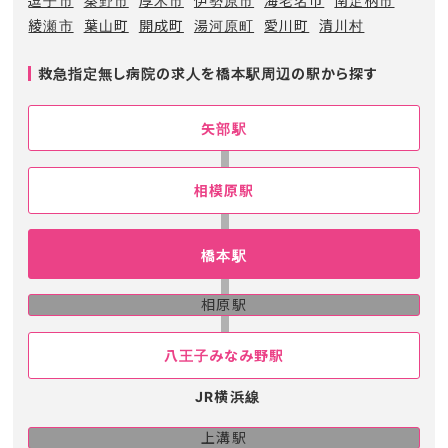
逗子市
秦野市
厚木市
伊勢原市
海老名市
南足柄市
綾瀬市
葉山町
開成町
湯河原町
愛川町
清川村
救急指定無し病院の求人を橋本駅周辺の駅から探す
矢部駅
相模原駅
橋本駅
相原駅
八王子みなみ野駅
JR横浜線
上溝駅