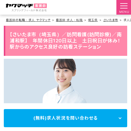
MENU
看護師の転職・求人 ヤクマッチ
看護師 求人・転職
埼玉県
さいたま市
求人
【さいたま市（埼玉県）／訪問看護(訪問診療)／南
浦和駅】 年間休日120日以上 土日祝日が休み！
駅からのアクセス良好の訪看ステーション
(無料)求人状況を問い合わせる