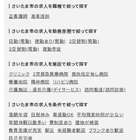
さいたま市の求人を職種で絞って探す
正看護師
准看護師
さいたま市の求人を勤務形態で絞って探す
日勤(常勤)
夜勤あり(常勤)
2交替制(常勤)
3交替制(常勤)
夜勤専従
さいたま市の求人を施設で絞って探す
クリニック
2次救急医療病院
救急指定無し病院
療養病院
精神病院
リハビリ病院
介護施設・通所介護(デイサービス)
訪問看護(訪問診療)
さいたま市の求人を条件で絞って探す
高額年収
日祝休み
車通勤OK
平均残業時間が少ない
年間休暇日数多い
寮制度あり
建物が綺麗
教育支援が充実
駅近
未経験者歓迎
ブランクあり歓迎
託児所完備