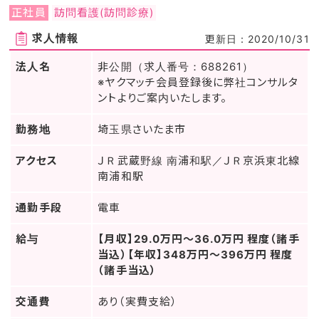
正社員
訪問看護(訪問診療)
求人情報
更新日：2020/10/31
法人名
非公開（求人番号：688261）
※ヤクマッチ会員登録後に弊社コンサルタ
ントよりご案内いたします。
勤務地
埼玉県さいたま市
アクセス
ＪＲ武蔵野線 南浦和駅／ＪＲ京浜東北線
南浦和駅
通勤手段
電車
給与
【月収】29.0万円～36.0万円 程度（諸手
当込）【年収】348万円～396万円 程度
（諸手当込）
交通費
あり（実費支給）