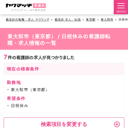
MENU
看護師の転職・求人 ヤクマッチ
看護師 求人・転職
東京都
東大和市
日祝
東大和市（東京都） / 日祝休みの看護師転
職・求人情報の一覧
7
件の看護師の求人が見つかりました
現在の検索条件
勤務地
東大和市（東京都）
希望条件
日祝休み
検索項目を変更する