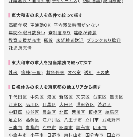
介護施設・通所介護(デイサービス)
訪問看護(訪問診療)
東大和市の求人を条件で絞って探す
高額年収
車通勤OK
平均残業時間が少ない
年間休暇日数多い
寮制度あり
建物が綺麗
教育支援が充実
駅近
未経験者歓迎
ブランクあり歓迎
託児所完備
東大和市の求人を担当業務で絞って探す
外来
病棟(一般)
救急外来
オペ室
透析
その他
日祝休みの求人を東京都の他エリアから探す
千代田区
中央区
港区
新宿区
文京区
台東区
墨田区
江東区
品川区
目黒区
大田区
世田谷区
渋谷区
中野区
杉並区
豊島区
北区
荒川区
板橋区
練馬区
足立区
葛飾区
江戸川区
八王子市
立川市
武蔵野市
三鷹市
青梅市
府中市
昭島市
調布市
町田市
小金井市
小平市
日野市
東村山市
国分寺市
国立市