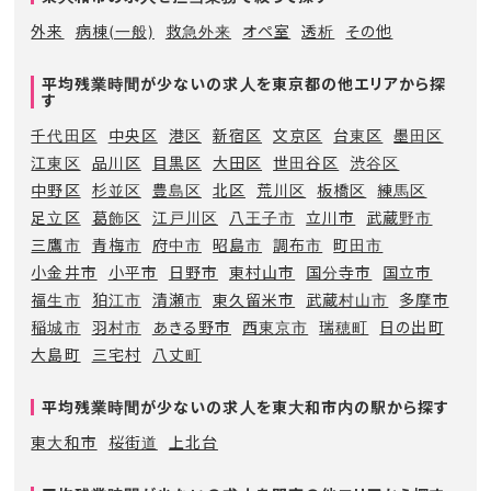
外来
病棟(一般)
救急外来
オペ室
透析
その他
平均残業時間が少ないの求人を東京都の他エリアから探
す
千代田区
中央区
港区
新宿区
文京区
台東区
墨田区
江東区
品川区
目黒区
大田区
世田谷区
渋谷区
中野区
杉並区
豊島区
北区
荒川区
板橋区
練馬区
足立区
葛飾区
江戸川区
八王子市
立川市
武蔵野市
三鷹市
青梅市
府中市
昭島市
調布市
町田市
小金井市
小平市
日野市
東村山市
国分寺市
国立市
福生市
狛江市
清瀬市
東久留米市
武蔵村山市
多摩市
稲城市
羽村市
あきる野市
西東京市
瑞穂町
日の出町
大島町
三宅村
八丈町
平均残業時間が少ないの求人を東大和市内の駅から探す
東大和市
桜街道
上北台