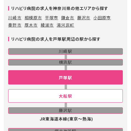
リハビリ病院の求人を神奈川県の他エリアから探す
川崎市
相模原市
平塚市
鎌倉市
藤沢市
小田原市
秦野市
厚木市
綾瀬市
湯河原町
リハビリ病院の求人を戸塚駅周辺の駅から探す
川崎駅
横浜駅
戸塚駅
大船駅
藤沢駅
JR東海道本線(東京～熱海)