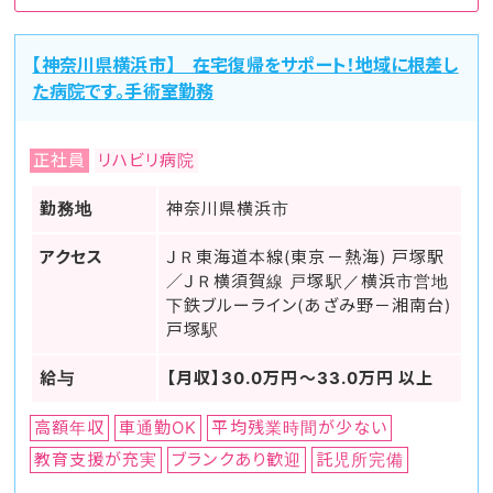
【神奈川県横浜市】 在宅復帰をサポート！地域に根差し
た病院です。手術室勤務
正社員
リハビリ病院
勤務地
神奈川県横浜市
アクセス
ＪＲ東海道本線(東京－熱海) 戸塚駅
／ＪＲ横須賀線 戸塚駅／横浜市営地
下鉄ブルーライン(あざみ野－湘南台)
戸塚駅
給与
【月収】30.0万円～33.0万円 以上
高額年収
車通勤OK
平均残業時間が少ない
教育支援が充実
ブランクあり歓迎
託児所完備