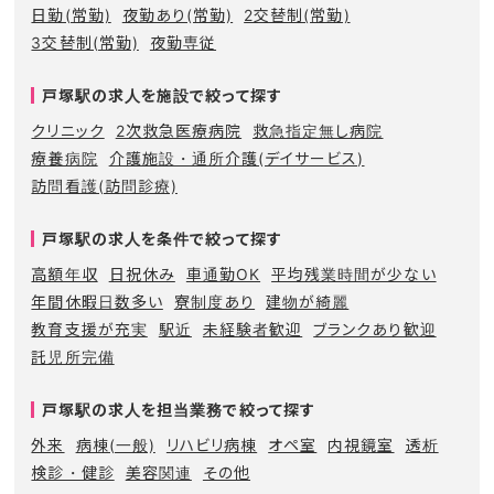
日勤(常勤)
夜勤あり(常勤)
2交替制(常勤)
3交替制(常勤)
夜勤専従
戸塚駅の求人を施設で絞って探す
クリニック
2次救急医療病院
救急指定無し病院
療養病院
介護施設・通所介護(デイサービス)
訪問看護(訪問診療)
戸塚駅の求人を条件で絞って探す
高額年収
日祝休み
車通勤OK
平均残業時間が少ない
年間休暇日数多い
寮制度あり
建物が綺麗
教育支援が充実
駅近
未経験者歓迎
ブランクあり歓迎
託児所完備
戸塚駅の求人を担当業務で絞って探す
外来
病棟(一般)
リハビリ病棟
オペ室
内視鏡室
透析
検診・健診
美容関連
その他