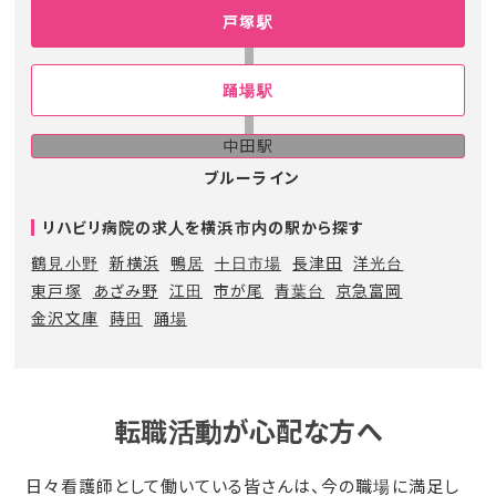
戸塚駅
踊場駅
中田駅
ブルーライン
リハビリ病院の求人を横浜市内の駅から探す
鶴見小野
新横浜
鴨居
十日市場
長津田
洋光台
東戸塚
あざみ野
江田
市が尾
青葉台
京急富岡
金沢文庫
蒔田
踊場
転職活動が心配な方へ
日々看護師として働いている皆さんは、今の職場に満足し