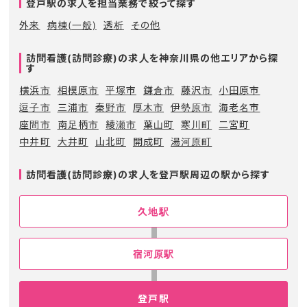
登戸駅の求人を担当業務で絞って探す
外来
病棟(一般)
透析
その他
訪問看護(訪問診療)の求人を神奈川県の他エリアから探
す
横浜市
相模原市
平塚市
鎌倉市
藤沢市
小田原市
逗子市
三浦市
秦野市
厚木市
伊勢原市
海老名市
座間市
南足柄市
綾瀬市
葉山町
寒川町
二宮町
中井町
大井町
山北町
開成町
湯河原町
訪問看護(訪問診療)の求人を登戸駅周辺の駅から探す
久地駅
宿河原駅
登戸駅