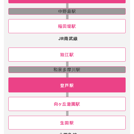
中野島駅
稲田堤駅
JR南武線
狛江駅
和泉多摩川駅
登戸駅
向ヶ丘遊園駅
生田駅