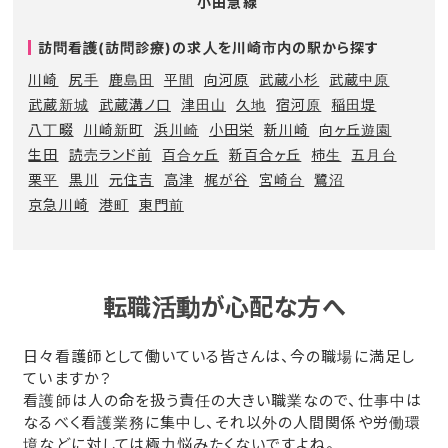
小田急線
訪問看護(訪問診療)の求人を川崎市内の駅から探す
川崎
尻手
鹿島田
平間
向河原
武蔵小杉
武蔵中原
武蔵新城
武蔵溝ノ口
津田山
久地
宿河原
稲田堤
八丁畷
川崎新町
浜川崎
小田栄
新川崎
向ヶ丘遊園
生田
読売ランド前
百合ヶ丘
新百合ヶ丘
柿生
五月台
栗平
黒川
元住吉
高津
梶が谷
宮崎台
鷺沼
京急川崎
港町
東門前
転職活動が心配な方へ
日々看護師として働いている皆さんは、今の職場に満足し
ていますか？
看護師は人の命を扱う責任の大きい職業なので、仕事中は
なるべく看護業務に集中し、それ以外の人間関係や労働環
境などに対しては極力悩みたくないですよね。