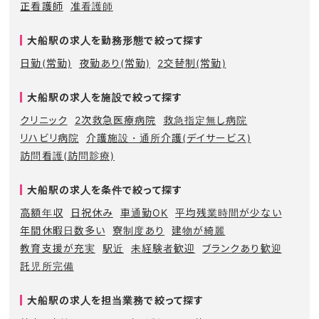
正看護師
准看護師
大船駅の求人を勤務形態で絞って探す
日勤(常勤)
夜勤あり(常勤)
2交替制(常勤)
大船駅の求人を施設で絞って探す
クリニック
2次救急医療病院
救急指定無し病院
リハビリ病院
介護施設・通所介護(デイサービス)
訪問看護(訪問診療)
大船駅の求人を条件で絞って探す
高額年収
日祝休み
車通勤OK
平均残業時間が少ない
年間休暇日数多い
寮制度あり
建物が綺麗
教育支援が充実
駅近
未経験者歓迎
ブランクあり歓迎
託児所完備
大船駅の求人を担当業務で絞って探す