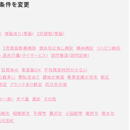
条件を変更
)
夜勤あり(常勤)
2交替制(常勤)
ク
2次救急医療病院
救急指定無し病院
精神病院
リハビリ病院
・通所介護(デイサービス)
訪問看護(訪問診療)
日祝休み
車通勤OK
平均残業時間が少ない
日数多い
寮制度あり
建物が綺麗
教育支援が充実
駅近
歓迎
ブランクあり歓迎
託児所完備
(一般)
オペ室
透析
その他
川崎市
相模原市
平塚市
藤沢市
小田原市
秦野市
厚木市
湯河原町