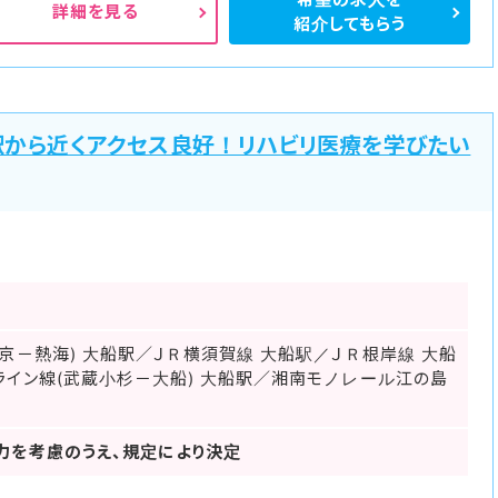
詳細を見る
紹介してもらう
駅から近くアクセス良好！リハビリ医療を学びたい
京－熱海) 大船駅／ＪＲ横須賀線 大船駅／ＪＲ根岸線 大船
ライン線(武蔵小杉－大船) 大船駅／湘南モノレール江の島
力を考慮のうえ、規定により決定