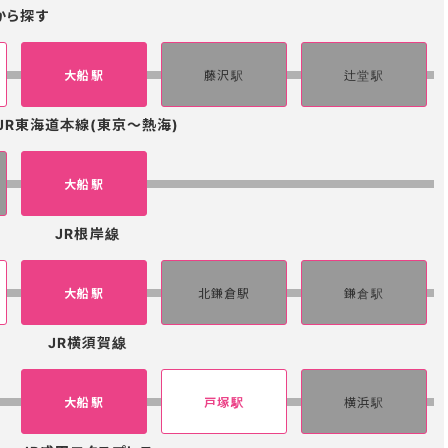
から探す
大船駅
藤沢駅
辻堂駅
JR東海道本線(東京～熱海)
大船駅
JR根岸線
大船駅
北鎌倉駅
鎌倉駅
JR横須賀線
大船駅
戸塚駅
横浜駅