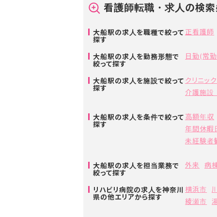
看護師転職・求人の検索
正看護師
大船駅の求人を職種で絞って
探す
日勤(常勤
大船駅の求人を勤務形態で
絞って探す
クリニッ
大船駅の求人を施設で絞って
探す
介護施設
高額年収
大船駅の求人を条件で絞って
探す
年間休暇
未経験者
外来
病棟
大船駅の求人を担当業務で
絞って探す
横浜市
リハビリ病院の求人を神奈川
県の他エリアから探す
綾瀬市