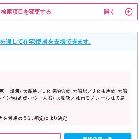
検索項目を変更する
リを通して在宅復帰を支援できます。
京－熱海) 大船駅／ＪＲ横須賀線 大船駅／ＪＲ根岸線 大船
ライン線(武蔵小杉－大船) 大船駅／湘南モノレール江の島
力を考慮のうえ、規定により決定
希望の求人を