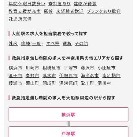
年間休暇日数多い
寮制度あり
建物が綺麗
教育支援が充実
駅近
未経験者歓迎
ブランクあり歓迎
託児所完備
大船駅の求人を担当業務で絞って探す
外来
病棟(一般)
オペ室
透析
その他
救急指定無し病院の求人を神奈川県の他エリアから探す
横浜市
川崎市
相模原市
平塚市
藤沢市
小田原市
逗子市
秦野市
厚木市
伊勢原市
海老名市
南足柄市
綾瀬市
葉山町
開成町
湯河原町
愛川町
清川村
救急指定無し病院の求人を大船駅周辺の駅から探す
横浜駅
戸塚駅