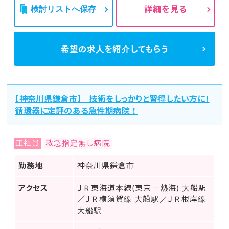
検討リストへ保存
詳細を見る
希望の求人を
紹介してもらう
【神奈川県鎌倉市】 技術をしっかりと習得したい方に！
循環器に定評のある急性期病院！
正社員
救急指定無し病院
勤務地
神奈川県鎌倉市
アクセス
ＪＲ東海道本線(東京－熱海) 大船駅
／ＪＲ横須賀線 大船駅／ＪＲ根岸線
大船駅