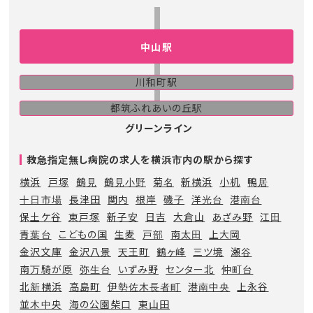
中山駅
川和町駅
都筑ふれあいの丘駅
グリーンライン
救急指定無し病院の求人を横浜市内の駅から探す
横浜
戸塚
鶴見
鶴見小野
菊名
新横浜
小机
鴨居
十日市場
長津田
関内
根岸
磯子
洋光台
港南台
保土ケ谷
東戸塚
新子安
日吉
大倉山
あざみ野
江田
青葉台
こどもの国
生麦
戸部
南太田
上大岡
金沢文庫
金沢八景
天王町
鶴ヶ峰
三ツ境
瀬谷
南万騎が原
弥生台
いずみ野
センター北
仲町台
北新横浜
高島町
伊勢佐木長者町
港南中央
上永谷
並木中央
海の公園柴口
東山田