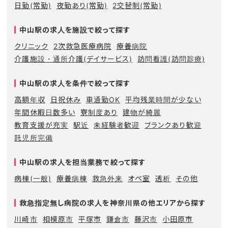
日勤(常勤)
夜勤あり(常勤)
2交替制(常勤)
中山駅の求人を施設で絞って探す
クリニック
2次救急医療病院
療養病院
介護施設・通所介護(デイサービス)
訪問看護(訪問診療)
中山駅の求人を条件で絞って探す
高額年収
日祝休み
車通勤OK
平均残業時間が少ない
年間休暇日数多い
寮制度あり
建物が綺麗
教育支援が充実
駅近
未経験者歓迎
ブランクあり歓迎
託児所完備
中山駅の求人を担当業務で絞って探す
病棟(一般)
療養病棟
救急外来
オペ室
透析
その他
救急指定無し病院の求人を神奈川県の他エリアから探す
川崎市
相模原市
平塚市
鎌倉市
藤沢市
小田原市