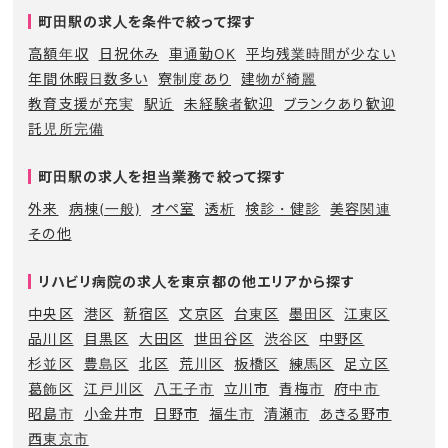
町田駅の求人を条件で絞って探す
高額年収
日祝休み
車通勤OK
平均残業時間が少ない
年間休暇日数多い
寮制度あり
建物が綺麗
教育支援が充実
駅近
未経験者歓迎
ブランクあり歓迎
託児所完備
町田駅の求人を担当業務で絞って探す
外来
病棟(一般)
オペ室
透析
検診・健診
美容関連
その他
リハビリ病院の求人を東京都の他エリアから探す
中央区
港区
新宿区
文京区
台東区
墨田区
江東区
品川区
目黒区
大田区
世田谷区
渋谷区
中野区
杉並区
豊島区
北区
荒川区
板橋区
練馬区
足立区
葛飾区
江戸川区
八王子市
立川市
青梅市
府中市
昭島市
小金井市
日野市
福生市
清瀬市
あきる野市
西東京市