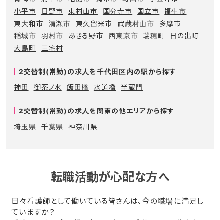
小平市
日野市
東村山市
国分寺市
国立市
福生市
東大和市
清瀬市
東久留米市
武蔵村山市
多摩市
稲城市
羽村市
あきる野市
西東京市
瑞穂町
日の出町
大島町
三宅村
2交替制(常勤)の求人を千代田区内の駅から探す
神田
御茶ノ水
飯田橋
水道橋
半蔵門
2交替制(常勤)の求人を関東の他エリアから探す
埼玉県
千葉県
神奈川県
転職活動が心配な方へ
日々看護師として働いている皆さんは、今の職場に満足し
ていますか？