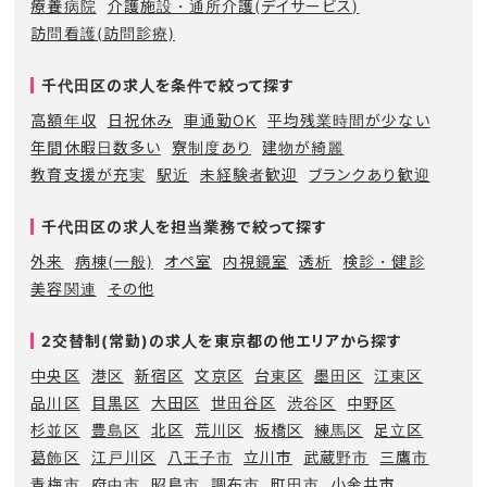
療養病院
介護施設・通所介護(デイサービス)
訪問看護(訪問診療)
千代田区の求人を条件で絞って探す
高額年収
日祝休み
車通勤OK
平均残業時間が少ない
年間休暇日数多い
寮制度あり
建物が綺麗
教育支援が充実
駅近
未経験者歓迎
ブランクあり歓迎
千代田区の求人を担当業務で絞って探す
外来
病棟(一般)
オペ室
内視鏡室
透析
検診・健診
美容関連
その他
2交替制(常勤)の求人を東京都の他エリアから探す
中央区
港区
新宿区
文京区
台東区
墨田区
江東区
品川区
目黒区
大田区
世田谷区
渋谷区
中野区
杉並区
豊島区
北区
荒川区
板橋区
練馬区
足立区
葛飾区
江戸川区
八王子市
立川市
武蔵野市
三鷹市
青梅市
府中市
昭島市
調布市
町田市
小金井市