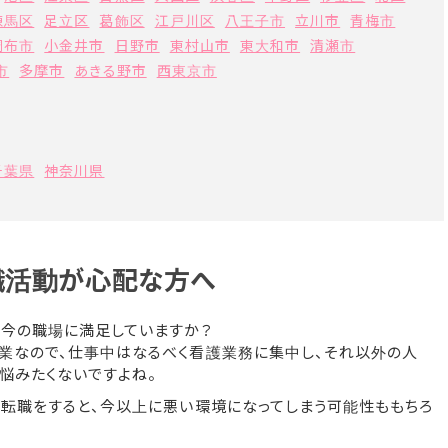
練馬区
足立区
葛飾区
江戸川区
八王子市
立川市
青梅市
調布市
小金井市
日野市
東村山市
東大和市
清瀬市
市
多摩市
あきる野市
西東京市
千葉県
神奈川県
職活動が心配な方へ
、今の職場に満足していますか？
業なので、仕事中はなるべく看護業務に集中し、それ以外の人
悩みたくないですよね。
に転職をすると、今以上に悪い環境になってしまう可能性ももちろ