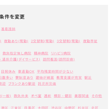
条件を変更
准看護師
)
夜勤あり(常勤)
2交替制(常勤)
3交替制(常勤)
夜勤専従
ク
救急指定無し病院
精神病院
リハビリ病院
・通所介護(デイサービス)
訪問看護(訪問診療)
日祝休み
車通勤OK
平均残業時間が少ない
日数多い
寮制度あり
建物が綺麗
教育支援が充実
駅近
歓迎
ブランクあり歓迎
託児所完備
(一般)
救急外来
オペ室
透析
検診・健診
美容関連
その他
港区
江東区
目黒区
大田区
渋谷区
中野区
杉並区
北区