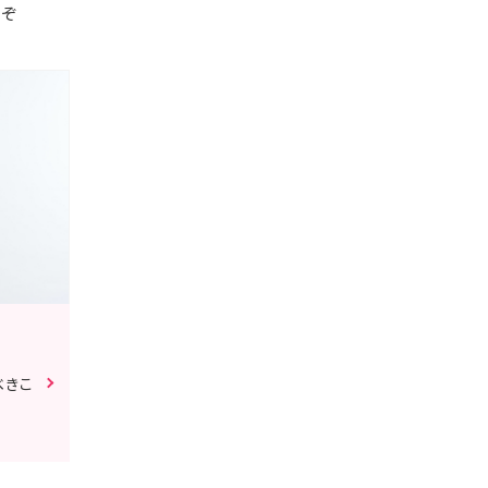
うぞ
べきこ