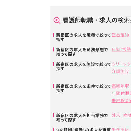
看護師転職・求人の検索
正看護師
新宿区の求人を職種で絞って
探す
日勤(常勤
新宿区の求人を勤務形態で
絞って探す
クリニッ
新宿区の求人を施設で絞って
探す
介護施設
高額年収
新宿区の求人を条件で絞って
探す
年間休暇
未経験者
外来
病棟
新宿区の求人を担当業務で
絞って探す
千代田区
3交替制(常勤)の求人を東京