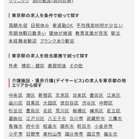
クリニック
訪問看護(訪問診療)
東京駅の求人を条件で絞って探す
高額年収
日祝休み
車通勤OK
平均残業時間が少ない
年間休暇日数多い
建物が綺麗
教育支援が充実
駅近
未経験者歓迎
ブランクあり歓迎
東京駅の求人を担当業務で絞って探す
外来
検診・健診
美容関連
その他
介護施設・通所介護(デイサービス)の求人を東京都の他
エリアから探す
中央区
港区
新宿区
文京区
台東区
墨田区
江東区
品川区
目黒区
大田区
世田谷区
渋谷区
中野区
杉並区
豊島区
北区
荒川区
板橋区
練馬区
足立区
葛飾区
江戸川区
八王子市
立川市
武蔵野市
三鷹市
青梅市
府中市
昭島市
調布市
町田市
小金井市
小平市
日野市
東村山市
国分寺市
国立市
福生市