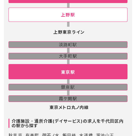
上野駅
上野東京ライン
淡路町駅
大手町駅
東京駅
銀座駅
霞ケ関駅
東京メトロ丸ノ内線
介護施設・通所介護(デイサービス)の求人を千代田区内
の駅から探す
秋葉原
有楽町
御茶ノ水
飯田橋
水道橋
溜池山王