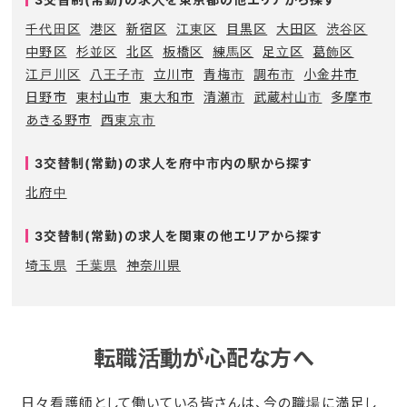
千代田区
港区
新宿区
江東区
目黒区
大田区
渋谷区
中野区
杉並区
北区
板橋区
練馬区
足立区
葛飾区
江戸川区
八王子市
立川市
青梅市
調布市
小金井市
日野市
東村山市
東大和市
清瀬市
武蔵村山市
多摩市
あきる野市
西東京市
3交替制(常勤)の求人を府中市内の駅から探す
北府中
3交替制(常勤)の求人を関東の他エリアから探す
埼玉県
千葉県
神奈川県
転職活動が心配な方へ
日々看護師として働いている皆さんは、今の職場に満足し