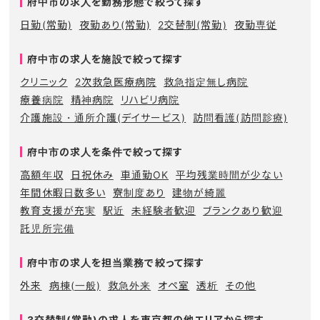
府中市の求人を勤務形態で絞って探す
日勤(常勤)
夜勤あり(常勤)
2交替制(常勤)
夜勤専従
府中市の求人を施設で絞って探す
クリニック
2次救急医療病院
救急指定無し病院
療養病院
精神病院
リハビリ病院
介護施設・通所介護(デイサービス)
訪問看護(訪問診療)
府中市の求人を条件で絞って探す
高額年収
日祝休み
車通勤OK
平均残業時間が少ない
年間休暇日数多い
寮制度あり
建物が綺麗
教育支援が充実
駅近
未経験者歓迎
ブランクあり歓迎
託児所完備
府中市の求人を担当業務で絞って探す
外来
病棟(一般)
救急外来
オペ室
透析
その他
3交替制(常勤)の求人を東京都の他エリアから探す